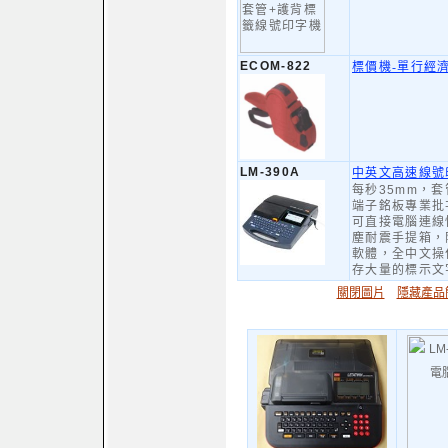
ECOM-822
標價機-單行經
LM-390A
中英文高速線號
每秒35mm，套
端子銘板專業批
可直接電腦連線
塵耐震手提箱，
軟體，全中文操
存大量的標示文
關閉圖片
隱藏產品