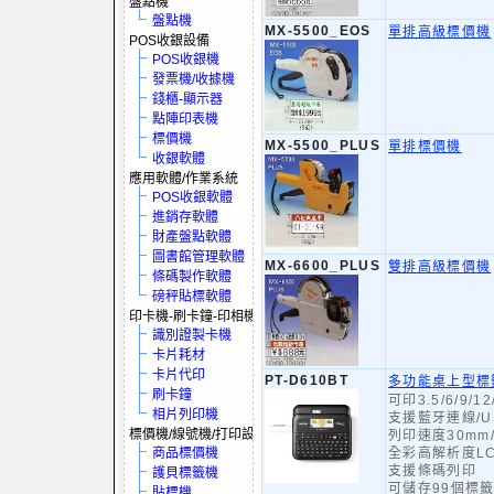
盤點機
盤點機
MX-5500_EOS
單排高級標價機
POS收銀設備
POS收銀機
發票機/收據機
錢櫃-顯示器
點陣印表機
標價機
MX-5500_PLUS
單排標價機
收銀軟體
應用軟體/作業系統
POS收銀軟體
進銷存軟體
財產盤點軟體
圖書館管理軟體
MX-6600_PLUS
雙排高級標價機
條碼製作軟體
磅秤貼標軟體
印卡機-刷卡鐘-印相機
識別證製卡機
卡片耗材
卡片代印
PT-D610BT
多功能桌上型標
刷卡鐘
可印3.5/6/9/1
相片列印機
支援藍牙連線/U
標價機/線號機/打印設備
列印速度30mm
商品標價機
全彩高解析度L
支援條碼列印
護貝標籤機
可儲存99個標
貼標機