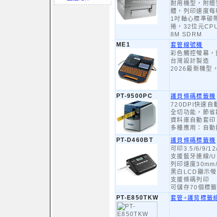
耐用機型，附贈
體，列印速度每
1吋軸心標準碳
捲，32位元CPU
8M SDRM
ME1
套管線號機
彩色觸控螢幕，
台灣設計製造
2026最新機
PT-9500PC
護貝條碼標籤機
720DPI快速
全切功能，節省
資料庫自動套印
多種應用：自動
PT-D460BT
護貝條碼標籤機
可印3.5/6/9/
支援藍牙連線/U
列印速度30mm
黑白LCD顯示
支援條碼列印
可儲存70個標
PT-E850TKW
套管+護背標籤