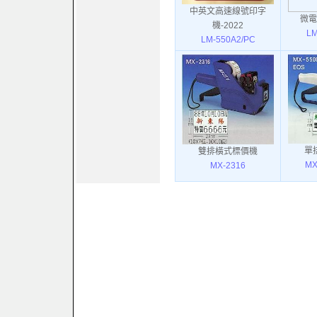
中英文高速線號印字
微電
機-2022
LM
LM-550A2/PC
單
雙排橫式標價機
MX
MX-2316