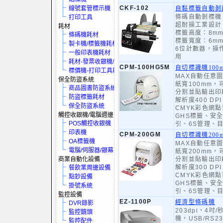
CKF-102
線號套管標示機
自黏標籤自動剝
條碼自動剝標機
打印工具
超耐操工業設計
耗材
標籤高度：8mm
條碼機耗材
標籤寬度：6mm
製卡機/標籤機耗材
6位計數器，操
一般印表機耗材
用
耗材-發票收銀機/保全系統
CPM-100HG5M
自切標識機100
標價機-打印工具耗材
MAX自動任意
保全防盜系統
紙寬100mm，
商品圖書防盜系統
分割並貼輸出印刷
防盜標籤耗材
解析度400 D
保全防盜系統
CMYK彩色網
觸控收銀機/電腦週邊
GHS標籤、安
POS觸控收銀機
引、6S管理、
印表機
CPM-200GM
自切標識機200
OA標籤機
MAX自動任意
電腦/伺服器/銀幕
紙寬200mm，
商業自動化設備
分割並貼輸出印刷
解析度300 D
餐飲業周邊設備
CMYK彩色網
點鈔設備
GHS標籤、安
掛號系統
引、6S管理、
監控設備
EZ-1100P
經濟型條碼機
DVR錄影
203dpi，4吋
監控鏡頭
機，USB/RS
監控配件