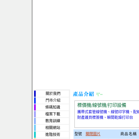
關於我們
門市介紹
標價機/線號機/打印設備
條碼知識
攜帶式套管線號機、線號印字機、配
檔案下載
財產護貝標簽機、瞬間乾燥打印台
教育訓練
相關網站
型號
關閉圖片
商品名稱
進階技術