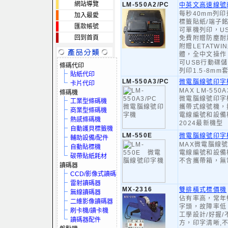
網站導覽
LM-550A2/PC
中英文高速線號印
每秒40mm列印
加入最愛
標籤貼紙/端子
匯款帳號
可單機列印，U
回到首頁
免費附贈防塵耐
附贈LETATW
體，全中文操作
可USB行動碟
條碼代印
列印1.5-8mm
貼紙代印
LM-550A3/PC
微電腦線號印字
卡片代印
MAX LM-550
條碼機
微電腦線號印字
工業型條碼機
攜帶式線號機，
商業型條碼機
電線編號和設備
熱感條碼機
2024最新機型
自動護貝標籤機
LM-550E
微電腦線號印字
輔助設備/配件
MAX微電腦線
自動貼標機
電線編號和設備
碳帶貼紙耗材
不含攜帶箱，無
讀碼器
CCD/影像式讀碼器
雷射讀碼器
MX-2316
雙排橫式標價機
無線讀碼器
佔有率高，常年
二維影像讀碼器
字頭，故障率低
刷卡機/讀卡機
工學設計/好握
讀碼器配件
方，印字清晰,