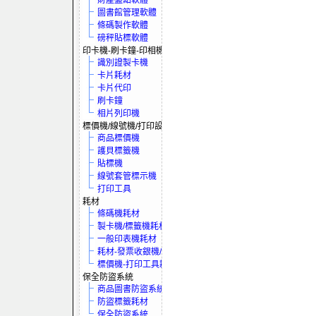
財產盤點軟體
圖書館管理軟體
條碼製作軟體
磅秤貼標軟體
印卡機-刷卡鐘-印相機
識別證製卡機
卡片耗材
卡片代印
刷卡鐘
相片列印機
標價機/線號機/打印設備
商品標價機
護貝標籤機
貼標機
線號套管標示機
打印工具
耗材
條碼機耗材
製卡機/標籤機耗材
一般印表機耗材
耗材-發票收銀機/保全系統
標價機-打印工具耗材
保全防盜系統
商品圖書防盜系統
防盜標籤耗材
保全防盜系統