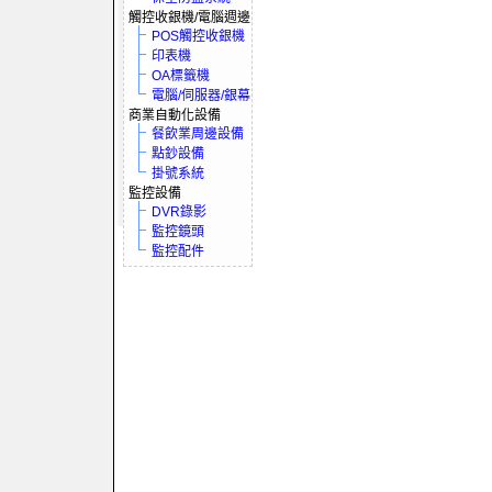
觸控收銀機/電腦週邊
POS觸控收銀機
印表機
OA標籤機
電腦/伺服器/銀幕
商業自動化設備
餐飲業周邊設備
點鈔設備
掛號系統
監控設備
DVR錄影
監控鏡頭
監控配件