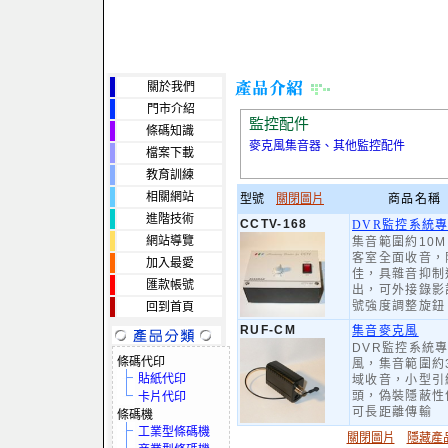
關於我們
門市介紹
監控配件
條碼知識
麥克風集音器、其他監控配件
檔案下載
教育訓練
相關網站
型號
關閉圖片
商品名稱
進階技術
CCTV-168
DVR監控系統
網站導覽
集音範圍約10M
客室全面收音，
加入最愛
佳，具雜音抑制
匯款帳號
出，可外接錄影
號強度調整旋鈕
回到首頁
RUF-CM
集音麥克風
DVR監控系統
條碼代印
風，集音範圍約
貼紙代印
域收音，小型引
頭，偽裝隱蔽性
卡片代印
可長距離傳輸
條碼機
工業型條碼機
關閉圖片
隱藏產