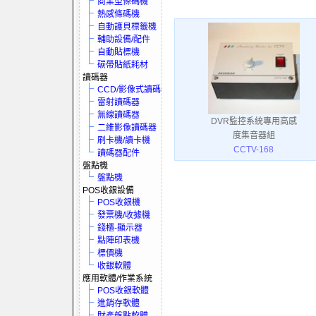
商業型條碼機
熱感條碼機
自動護貝標籤機
輔助設備/配件
自動貼標機
碳帶貼紙耗材
讀碼器
CCD/影像式讀碼器
雷射讀碼器
無線讀碼器
DVR監控系統專用高感
二維影像讀碼器
度集音器組
刷卡機/讀卡機
CCTV-168
讀碼器配件
盤點機
盤點機
POS收銀設備
POS收銀機
發票機/收據機
錢櫃-顯示器
點陣印表機
標價機
收銀軟體
應用軟體/作業系統
POS收銀軟體
進銷存軟體