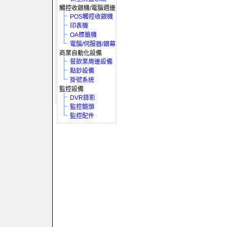
觸控收銀機/電腦週邊
POS觸控收銀機
印表機
OA標籤機
電腦/伺服器/銀幕
商業自動化設備
餐飲業周邊設備
點鈔設備
掛號系統
監控設備
DVR錄影
監控鏡頭
監控配件