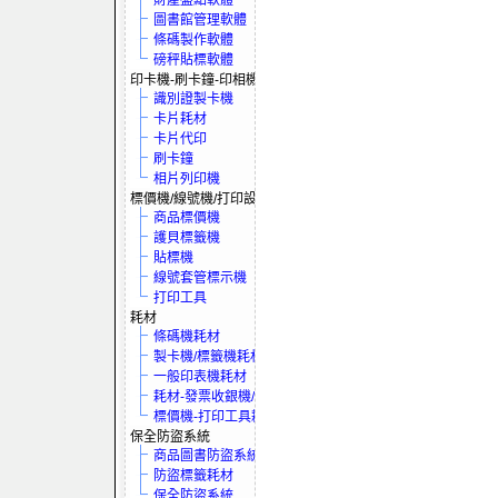
財產盤點軟體
圖書館管理軟體
條碼製作軟體
磅秤貼標軟體
印卡機-刷卡鐘-印相機
識別證製卡機
卡片耗材
卡片代印
刷卡鐘
相片列印機
標價機/線號機/打印設備
商品標價機
護貝標籤機
貼標機
線號套管標示機
打印工具
耗材
條碼機耗材
製卡機/標籤機耗材
一般印表機耗材
耗材-發票收銀機/保全系統
標價機-打印工具耗材
保全防盜系統
商品圖書防盜系統
防盜標籤耗材
保全防盜系統