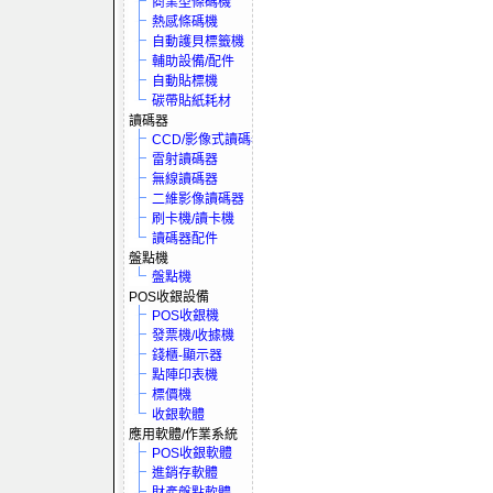
商業型條碼機
熱感條碼機
自動護貝標籤機
輔助設備/配件
自動貼標機
碳帶貼紙耗材
讀碼器
CCD/影像式讀碼器
雷射讀碼器
無線讀碼器
二維影像讀碼器
刷卡機/讀卡機
讀碼器配件
盤點機
盤點機
POS收銀設備
POS收銀機
發票機/收據機
錢櫃-顯示器
點陣印表機
標價機
收銀軟體
應用軟體/作業系統
POS收銀軟體
進銷存軟體