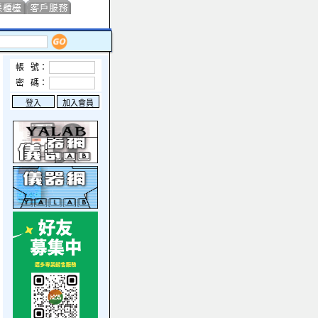
帳 號：
密 碼：