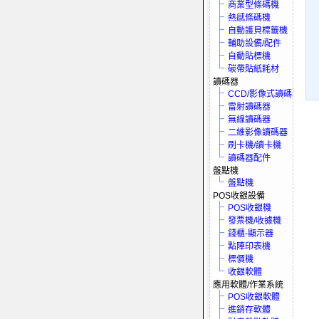
商業型條碼機
熱感條碼機
自動護貝標籤機
輔助設備/配件
自動貼標機
碳帶貼紙耗材
讀碼器
CCD/影像式讀碼器
雷射讀碼器
無線讀碼器
二維影像讀碼器
刷卡機/讀卡機
讀碼器配件
盤點機
盤點機
POS收銀設備
POS收銀機
發票機/收據機
錢櫃-顯示器
點陣印表機
標價機
收銀軟體
應用軟體/作業系統
POS收銀軟體
進銷存軟體