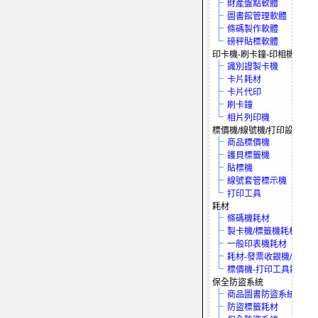
財產盤點軟體
圖書館管理軟體
條碼製作軟體
磅秤貼標軟體
印卡機-刷卡鐘-印相機
識別證製卡機
卡片耗材
卡片代印
刷卡鐘
相片列印機
標價機/線號機/打印設備
商品標價機
護貝標籤機
貼標機
線號套管標示機
打印工具
耗材
條碼機耗材
製卡機/標籤機耗材
一般印表機耗材
耗材-發票收銀機/保全
標價機-打印工具耗材
保全防盜系統
商品圖書防盜系統
防盜標籤耗材