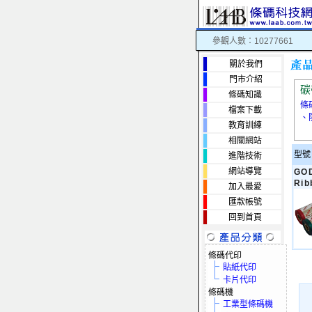
參觀人數：10277661
關於我們
門市介紹
碳
條碼知識
條
檔案下載
、
教育訓練
相關網站
型號
進階技術
網站導覽
GO
Rib
加入最愛
匯款帳號
回到首頁
條碼代印
貼紙代印
卡片代印
條碼機
工業型條碼機