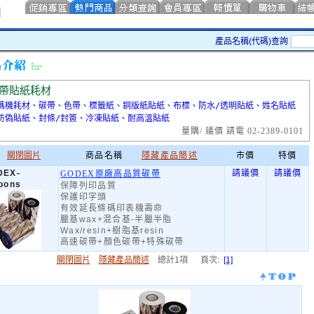
產品名稱(代碼)查詢
帶貼紙耗材
碼機耗材、碳帶、色帶、標籤紙、銅版紙貼紙、布標、防水/透明貼紙、姓名貼紙
防偽貼紙、封條/封簽、冷凍貼紙、耐高溫貼紙
量購/ 議價 請電 02-2389-0101
關閉圖片
商品名稱
隱藏產品簡述
市價
特價
DEX-
請議價
請議價
GODEX原廠高品質碳帶
bons
保障列印品質
保護印字頭
有效延長條碼印表機壽命
臘基wax+混合基-半臘半脂
Wax/resin+樹脂基resin
高速碳帶+顏色碳帶+特殊碳帶
關閉圖片
隱藏產品簡述
總計1項 頁次:
[1]