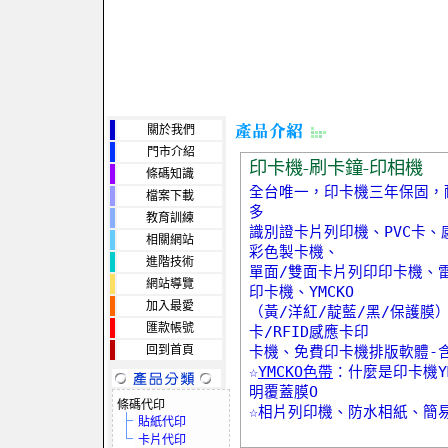
關於我們
門市介紹
印卡機-刷卡鐘-印相機
條碼知識
全台唯一，印卡機三年保固，
檔案下載
多
教育訓練
識別證卡片列印機、PVC卡
相關網站
彩色製卡機、
進階技術
單面/雙面卡片列印印卡機、
網站導覽
印卡機、YMCKO
加入最愛
（黃∕洋紅∕靛藍∕黑∕保護膜
匯款帳號
卡/RFID感應卡印
回到首頁
卡機、免費印卡機排版軟體-
☆
YMCKO色帶
：什麼是印卡機Y
明覆蓋膜O
條碼代印
☆相片列印機、防水相紙、簡
貼紙代印
卡片代印