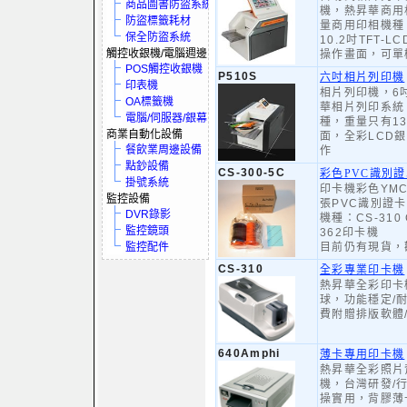
商品圖書防盜系統
機，熱昇華商用
防盜標籤耗材
量商用印相機種
保全防盜系統
10.2吋TFT-
觸控收銀機/電腦週邊
操作畫面，可單
POS觸控收銀機
P510S
六吋相片列印機
印表機
相片列印機，6
OA標籤機
華相片列印系統
電腦/伺服器/銀幕
種，重量只有1
商業自動化設備
面，全彩LCD
餐飲業周邊設備
作
點鈔設備
CS-300-5C
彩色PVC識別
掛號系統
印卡機彩色YMC
監控設備
張PVC識別證
DVR錄影
機種：CS-310 C
監控鏡頭
362印卡機
監控配件
目前仍有現貨，
CS-310
全彩專業印卡機
熱昇華全彩印卡
球，功能穩定/
費附贈排版軟體
640Amphi
薄卡專用印卡機
熱昇華全彩照片
機，台灣研發/
操實用，背膠薄