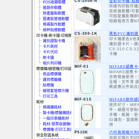
CS-200e-R
全彩印卡機-短
POS收銀軟體
快速列印製作識
進銷存軟體
含排版軟體/可
財產盤點軟體
可搭配攝影機即
圖書館管理軟體
短期租用方案NT
條碼製作軟體
磅秤貼標軟體
CS-300-1K
黑色PVC識別
印卡機-刷卡鐘-印相機
印卡機黑色K色帶
識別證製卡機
識別證卡片，適
卡片耗材
CS-310 CS-3
卡片代印
卡機
刷卡鐘
相片列印機
MIF-01
MIFARE感應
標價機/線號機/打印設備
MIFARE感應
商品標價機
合物彎曲使用，
護貝標籤機
全帽、文件等 
貼標機
將感應元件貼合
線號套管標示機
打印工具
MIF-01S
MIFARE迷你
耗材
迷你尺寸，MIF
條碼機耗材
件，線圈可依貼
製卡機/標籤機耗材
手機、紙箱、安
一般印表機耗材
ID識別，直接
耗材-發票收銀機/保全系統
用
標價機-打印工具耗材
P510K
六吋商用相片列
保全防盜系統
自助式相片列印