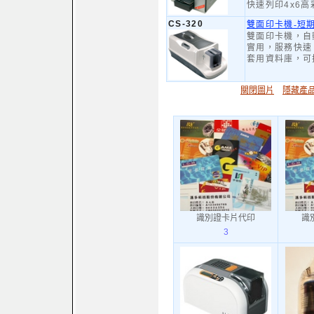
快速列印4x6
CS-320
雙面印卡機-短
雙面印卡機，自
實用，服務快速
套用資料庫，可
關閉圖片
隱藏產
識別證卡片代印
識
3