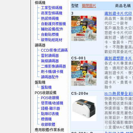
條碼機
型號
關閉圖片
商品名稱
工業型條碼機
商業型條碼機
3
識別證卡片代印
熱感條碼機
高品質、無白邊
代印二十餘年
自動護貝標籤機
客戶遍及各大公
輔助設備/配件
悠遊卡卡片代印
自動貼標機
識別證、通行證
碳帶貼紙耗材
卡、會員卡、門
讀碼器
卡，不限數量高
CCD/影像式讀碼器
歡迎同業委託代
雷射讀碼器
CS-001
識別證塑膠卡片
無線讀碼器
各式卡片專業承
二維影像讀碼器
造，適用於各式
刷卡機/讀卡機
識別證卡片、學
讀碼器配件
碼卡、會員卡、
盤點機
證卡片、貴賓卡
融卡
盤點機
POS收銀設備
CS-200e
HiTi熱昇華全
POS收銀機
快速列印製作識
發票機/收據機
免費贈送資料庫
快速排版、簡易
錢櫃-顯示器
高解析度亮麗色
點陣印表機
台灣設計，耐用
標價機
可搭配攝影機即
收銀軟體
☆支援MAC驅
應用軟體/作業系統