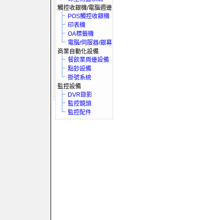
觸控收銀機/電腦週邊
POS觸控收銀機
印表機
OA標籤機
電腦/伺服器/銀幕
商業自動化設備
餐飲業周邊設備
點鈔設備
掛號系統
監控設備
DVR錄影
監控鏡頭
監控配件