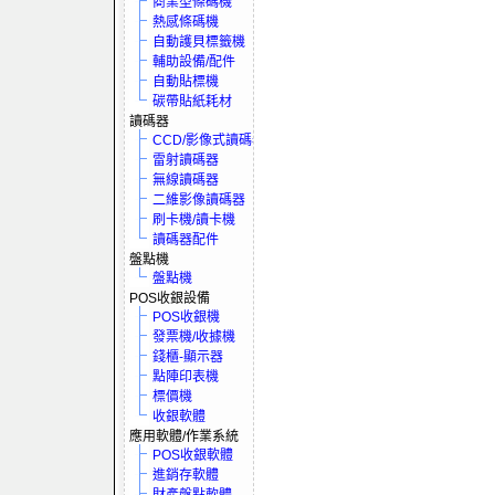
商業型條碼機
熱感條碼機
自動護貝標籤機
輔助設備/配件
自動貼標機
碳帶貼紙耗材
讀碼器
CCD/影像式讀碼器
雷射讀碼器
無線讀碼器
二維影像讀碼器
刷卡機/讀卡機
讀碼器配件
盤點機
盤點機
POS收銀設備
POS收銀機
發票機/收據機
錢櫃-顯示器
點陣印表機
標價機
收銀軟體
應用軟體/作業系統
POS收銀軟體
進銷存軟體