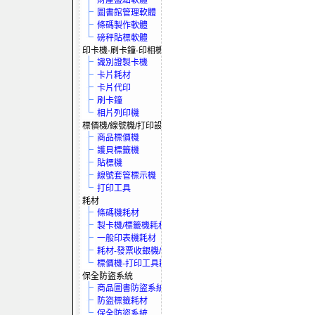
財產盤點軟體
圖書館管理軟體
條碼製作軟體
磅秤貼標軟體
印卡機-刷卡鐘-印相機
識別證製卡機
卡片耗材
卡片代印
刷卡鐘
相片列印機
標價機/線號機/打印設備
商品標價機
護貝標籤機
貼標機
線號套管標示機
打印工具
耗材
條碼機耗材
製卡機/標籤機耗材
一般印表機耗材
耗材-發票收銀機/保全系統
標價機-打印工具耗材
保全防盜系統
商品圖書防盜系統
防盜標籤耗材
保全防盜系統