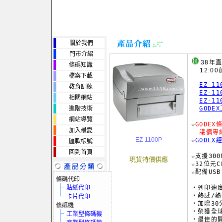
關於我們
門市介紹
38年
條碼知識
12:00
檔案下載
EZ-1
教育訓練
EZ-1
相關網站
EZ-1
進階技術
GOD
網站導覽
☆
GODE
加入最愛
議價專線
EZ-1100P
☆
GODE
匯款帳號
回到首頁
☆支援30
現貨特價供應
☆32位元C
☆配備US
條碼代印
貼紙代印
‧列印速度
‧熱感/熱
卡片代印
‧加贈30
條碼機
‧榮獲全球
工業型條碼機
‧最佳的開