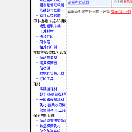
財產盤點軟體
☆全國
最低
商業型條碼機
圖書館管理軟體
條碼製作軟體
本網頁如果有任何修正建議,
請mail給我們
磅秤貼標軟體
印卡機-刷卡鐘-印相機
識別證製卡機
卡片耗材
卡片代印
刷卡鐘
相片列印機
標價機/線號機/打印設備
商品標價機
護貝標籤機
貼標機
線號套管標示機
打印工具
耗材
條碼機耗材
製卡機/標籤機耗材
一般印表機耗材
耗材-發票收銀機/保全系統
標價機-打印工具耗材
保全防盜系統
商品圖書防盜系統
防盜標籤耗材
保全防盜系統