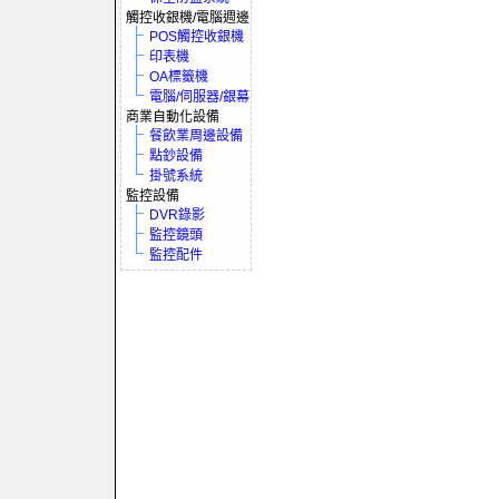
觸控收銀機/電腦週邊
POS觸控收銀機
印表機
OA標籤機
電腦/伺服器/銀幕
商業自動化設備
餐飲業周邊設備
點鈔設備
掛號系統
監控設備
DVR錄影
監控鏡頭
監控配件