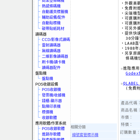
商業型條碼機
‧外觀美觀
熱感條碼機
‧免費附贈
自動護貝標籤機
‧尖端機型
輔助設備/配件
‧可選購附
自動貼標機
‧可選購附
‧可另外
碳帶貼紙耗材
‧提供快速
讀碼器
  30分
CCD/影像式讀碼器
‧LAAB
雷射讀碼器
‧1988
無線讀碼器
‧另享原廠
二維影像讀碼器
  條碼機
刷卡機/讀卡機
讀碼器配件
☆進階應用
盤點機
盤點機
☆
QLAB
POS收銀設備
  (免費
POS收銀機
發票機/收據機
錢櫃-顯示器
產品代碼
點陣印表機
商品名稱
標價機
市價：
收銀軟體
應用軟體/作業系統
特價：
相關分類
POS收銀軟體
訂購數量
進銷存軟體
線號套管標示機