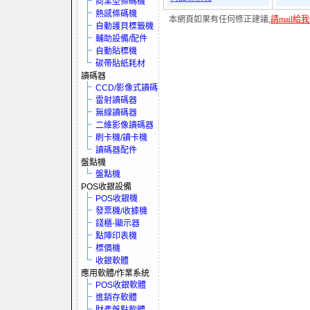
商業型條碼機
熱感條碼機
本網頁如果有任何修正建議,
請mail給
自動護貝標籤機
輔助設備/配件
自動貼標機
碳帶貼紙耗材
讀碼器
CCD/影像式讀碼器
雷射讀碼器
無線讀碼器
二維影像讀碼器
刷卡機/讀卡機
讀碼器配件
盤點機
盤點機
POS收銀設備
POS收銀機
發票機/收據機
錢櫃-顯示器
點陣印表機
標價機
收銀軟體
應用軟體/作業系統
POS收銀軟體
進銷存軟體