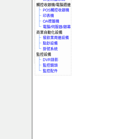
觸控收銀機/電腦週邊
POS觸控收銀機
印表機
OA標籤機
電腦/伺服器/銀幕
商業自動化設備
餐飲業周邊設備
點鈔設備
掛號系統
監控設備
DVR錄影
監控鏡頭
監控配件