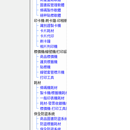
財產盤點軟體
圖書館管理軟體
條碼製作軟體
磅秤貼標軟體
印卡機-刷卡鐘-印相機
識別證製卡機
卡片耗材
卡片代印
刷卡鐘
相片列印機
標價機/線號機/打印設備
商品標價機
護貝標籤機
貼標機
線號套管標示機
打印工具
耗材
條碼機耗材
製卡機/標籤機耗材
一般印表機耗材
耗材-發票收銀機/保全系統
標價機-打印工具耗材
保全防盜系統
商品圖書防盜系統
防盜標籤耗材
保全防盜系統