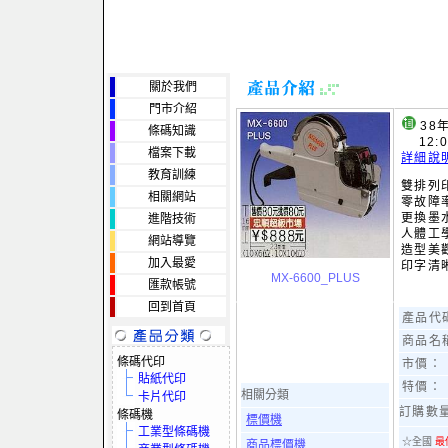
關於我們
門市介紹
38
條碼知識
12:
檔案下載
詳細說
教育訓練
雙排列
相關網站
零故障率
更換墨水
進階技術
人體工
網站導覽
造型美觀
加入最愛
MX-6600_PLUS
匯款帳號
回到首頁
產品代
商品名
條碼代印
市價：
貼紙代印
特價：
相關分類
卡片代印
訂購數
條碼機
標價機
工業型條碼機
☆全國
最
商品標價機