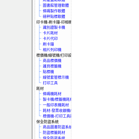
財產盤點軟體
圖書館管理軟體
條碼製作軟體
磅秤貼標軟體
印卡機-刷卡鐘-印相機
識別證製卡機
卡片耗材
卡片代印
刷卡鐘
相片列印機
標價機/線號機/打印設備
商品標價機
護貝標籤機
貼標機
線號套管標示機
打印工具
耗材
條碼機耗材
製卡機/標籤機耗材
一般印表機耗材
耗材-發票收銀機/保全系統
標價機-打印工具耗材
保全防盜系統
商品圖書防盜系統
防盜標籤耗材
保全防盜系統