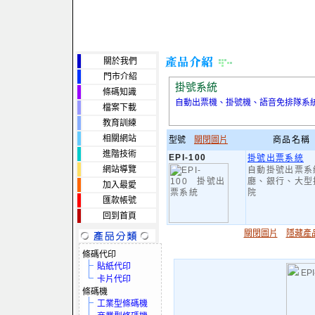
關於我們
門市介紹
掛號系統
條碼知識
自動出票機、掛號機、語音免排隊系
檔案下載
教育訓練
相關網站
型號
關閉圖片
商品名稱
進階技術
EPI-100
掛號出票系統
網站導覽
自動掛號出票系
廳、銀行、大型
加入最愛
院
匯款帳號
回到首頁
關閉圖片
隱藏產
條碼代印
貼紙代印
卡片代印
條碼機
工業型條碼機