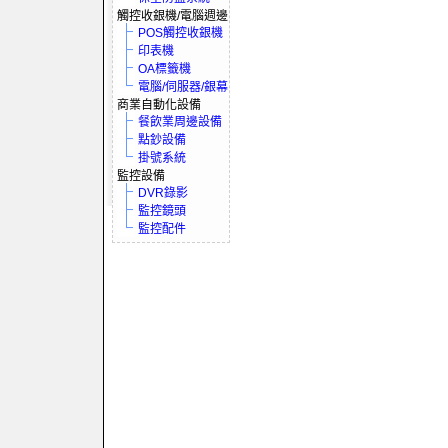
觸控收銀機/電腦週邊
POS觸控收銀機
印表機
OA標籤機
電腦/伺服器/銀幕
商業自動化設備
餐飲業周邊設備
點鈔設備
掛號系統
監控設備
DVR錄影
監控鏡頭
監控配件