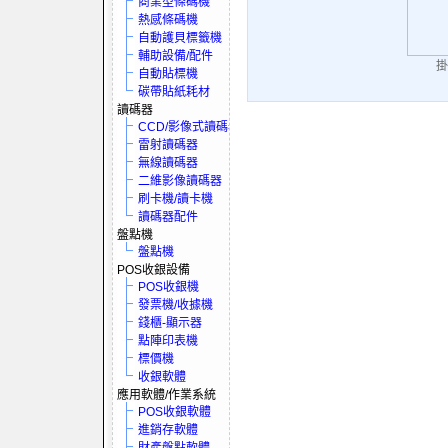
商業型條碼機
熱感條碼機
自動護貝標籤機
輔助設備/配件
掛
自動貼標機
碳帶貼紙耗材
讀碼器
CCD/影像式讀碼器
雷射讀碼器
無線讀碼器
二維影像讀碼器
刷卡機/讀卡機
讀碼器配件
盤點機
盤點機
POS收銀設備
POS收銀機
發票機/收據機
錢櫃-顯示器
點陣印表機
標價機
收銀軟體
應用軟體/作業系統
POS收銀軟體
進銷存軟體