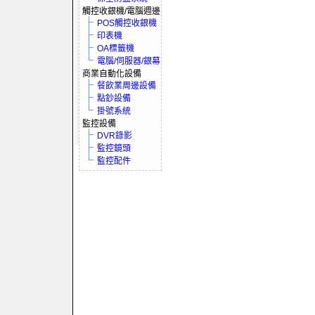
觸控收銀機/電腦週邊
POS觸控收銀機
印表機
OA標籤機
電腦/伺服器/銀幕
商業自動化設備
餐飲業周邊設備
點鈔設備
掛號系統
監控設備
DVR錄影
監控鏡頭
監控配件