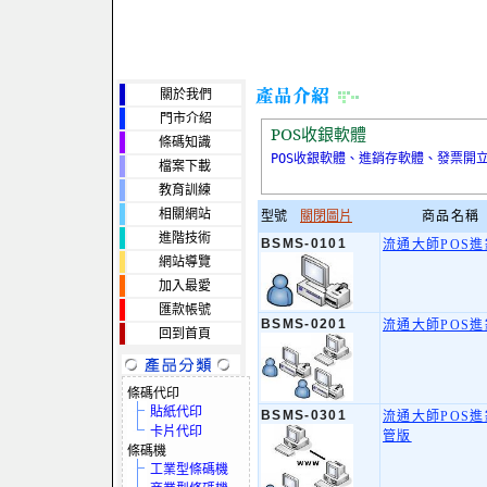
關於我們
門市介紹
POS收銀軟體
條碼知識
POS收銀軟體、進銷存軟體、發票開
檔案下載
教育訓練
相關網站
型號
關閉圖片
商品名稱
進階技術
BSMS-0101
流通大師POS
網站導覽
加入最愛
匯款帳號
BSMS-0201
流通大師POS
回到首頁
條碼代印
貼紙代印
BSMS-0301
流通大師POS
卡片代印
管版
條碼機
工業型條碼機