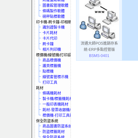
財產盤點軟體
圖書館管理軟體
條碼製作軟體
磅秤貼標軟體
印卡機-刷卡鐘-印相機
識別證製卡機
卡片耗材
卡片代印
流通大師POS進銷存系
刷卡鐘
統-ERP多點控管版
相片列印機
標價機/線號機/打印設備
BSMS-0401
商品標價機
護貝標籤機
貼標機
線號套管標示機
打印工具
耗材
條碼機耗材
製卡機/標籤機耗材
一般印表機耗材
耗材-發票收銀機/保全系統
標價機-打印工具耗材
保全防盜系統
商品圖書防盜系統
防盜標籤耗材
保全防盜系統