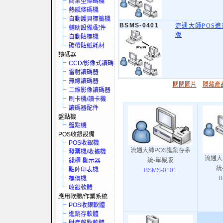
商業型條碼機
熱感條碼機
自動護貝標籤機
BSMS-0401
流通大師POS進
輔助設備/配件
版
自動貼標機
碳帶貼紙耗材
讀碼器
CCD/影像式讀碼器
雷射讀碼器
無線讀碼器
關閉圖片
隱藏產
二維影像讀碼器
刷卡機/讀卡機
讀碼器配件
盤點機
盤點機
POS收銀設備
POS收銀機
流通大師POS進銷存系
發票機/收據機
流通大
統-單機版
錢櫃-顯示器
統
點陣印表機
BSMS-0101
B
標價機
收銀軟體
應用軟體/作業系統
POS收銀軟體
進銷存軟體