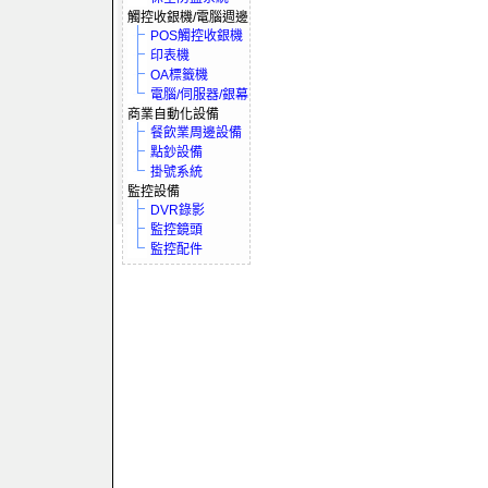
觸控收銀機/電腦週邊
POS觸控收銀機
印表機
OA標籤機
電腦/伺服器/銀幕
商業自動化設備
餐飲業周邊設備
點鈔設備
掛號系統
監控設備
DVR錄影
監控鏡頭
監控配件