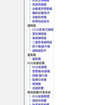
商業型條碼機
熱感條碼機
自動護貝標籤機
輔助設備/配件
自動貼標機
碳帶貼紙耗材
讀碼器
CCD/影像式讀碼器
雷射讀碼器
無線讀碼器
二維影像讀碼器
刷卡機/讀卡機
讀碼器配件
盤點機
盤點機
POS收銀設備
POS收銀機
發票機/收據機
錢櫃-顯示器
點陣印表機
標價機
收銀軟體
應用軟體/作業系統
POS收銀軟體
進銷存軟體