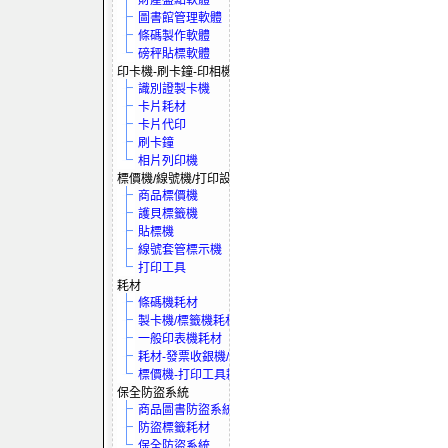
財產盤點軟體
圖書館管理軟體
條碼製作軟體
磅秤貼標軟體
印卡機-刷卡鐘-印相機
識別證製卡機
卡片耗材
卡片代印
刷卡鐘
相片列印機
標價機/線號機/打印設備
商品標價機
護貝標籤機
貼標機
線號套管標示機
打印工具
耗材
條碼機耗材
製卡機/標籤機耗材
一般印表機耗材
耗材-發票收銀機/保全系統
標價機-打印工具耗材
保全防盜系統
商品圖書防盜系統
防盜標籤耗材
保全防盜系統