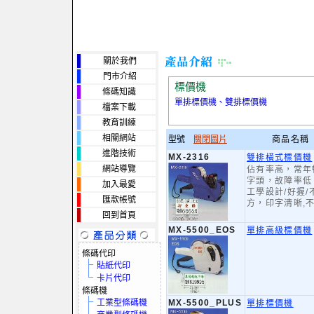
關於我們
門市介紹
標價機
條碼知識
單排標價機、雙排標價機
檔案下載
教育訓練
相關網站
型號
關閉圖片
商品名稱
進階技術
MX-2316
雙排橫式標價機
網站導覽
佔有率高，常年
字頭，故障率低
加入最愛
工學設計/好握
匯款帳號
方，印字清晰,
回到首頁
MX-5500_EOS
單排高級標價機
條碼代印
貼紙代印
卡片代印
條碼機
工業型條碼機
MX-5500_PLUS
單排標價機