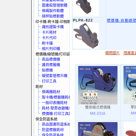
財產盤點軟體
圖書館管理軟體
條碼製作軟體
磅秤貼標軟體
PLPA-822
標價機-自動跳
印卡機-刷卡鐘-印相機
識別證製卡機
卡片耗材
卡片代印
刷卡鐘
相片列印機
關閉圖片
隱藏產
標價機/線號機/打印設備
商品標價機
護貝標籤機
貼標機
線號套管標示機
打印工具
耗材
條碼機耗材
製卡機/標籤機耗材
一般印表機耗材
單
雙排橫式標價機
耗材-發票收銀機/保全系統
MX
MX-2316
標價機-打印工具耗材
保全防盜系統
商品圖書防盜系統
防盜標籤耗材
保全防盜系統