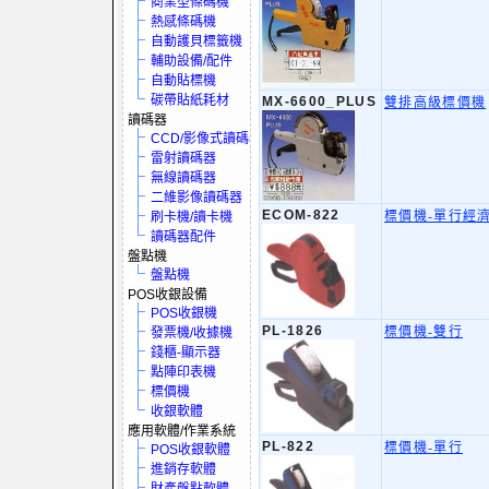
商業型條碼機
熱感條碼機
自動護貝標籤機
輔助設備/配件
自動貼標機
碳帶貼紙耗材
MX-6600_PLUS
雙排高級標價機
讀碼器
CCD/影像式讀碼器
雷射讀碼器
無線讀碼器
二維影像讀碼器
ECOM-822
標價機-單行經
刷卡機/讀卡機
讀碼器配件
盤點機
盤點機
POS收銀設備
POS收銀機
PL-1826
標價機-雙行
發票機/收據機
錢櫃-顯示器
點陣印表機
標價機
收銀軟體
應用軟體/作業系統
PL-822
標價機-單行
POS收銀軟體
進銷存軟體