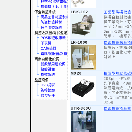
耗材-發票收銀機/保全系統
標價機-打印工具耗材
保全防盜系統
LBK-102
工業型條碼標籤
商品圖書防盜系統
條碼自動剝標機
操工業設計，可
防盜標籤耗材
高度：8mm~3
保全防盜系統
6mm~130m
觸控收銀機/電腦週邊
簡單、一機可多
POS觸控收銀機
LR-1000
條碼標籤貼紙捲
印表機
低噪音，機構穩
OA標籤機
器，依回收尺寸
電腦/伺服器/銀幕
吋以上
商業自動化設備
餐飲業周邊設備
點鈔設備
MX20
攜帶型熱感條碼
掛號系統
203pi，4吋/秒
監控設備
列印寬度：48m
DVR錄影
熱感連續紙、抗
監控鏡頭
紙、間距標籤紙
監控配件
高51mm*寬84
325g
UTR-300U
條碼標籤捲紙器