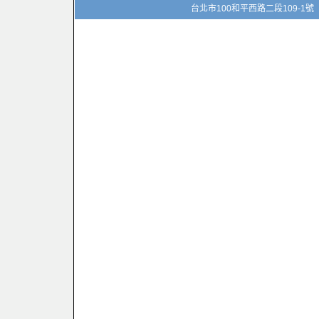
台北市100和平西路二段109-1號