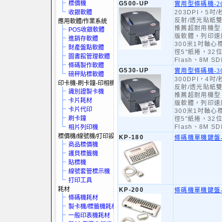
標價機
G500-UP
實用型條碼機-20
收銀軟體
203DPI，5吋
反射/透光貼紙
應用軟體/作業系統
推薦超耐用機型
POS收銀軟體
版軟體，列印速
進銷存軟體
300米1吋軸
財產盤點軟體
徑5"紙捲，32
圖書館管理軟體
Flash、8M S
條碼製作軟體
G530-UP
實用型條碼機-30
磅秤貼標軟體
300DPI，4吋
印卡機-刷卡鐘-印相機
反射/透光貼紙
識別證製卡機
推薦超耐用機型
卡片耗材
版軟體，列印速
卡片代印
300米1吋軸
刷卡鐘
徑5"紙捲，32
Flash、8M S
相片列印機
標價機/線號機/打印設備
KP-180
條碼機單機鍵盤
商品標價機
護貝標籤機
貼標機
線號套管標示機
打印工具
耗材
KP-200
條碼機單機鍵盤
條碼機耗材
製卡機/標籤機耗材
一般印表機耗材