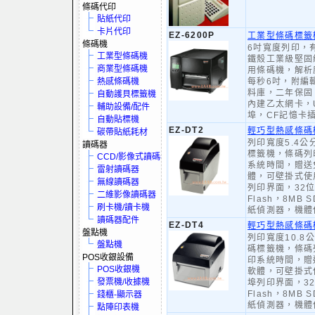
條碼代印
貼紙代印
卡片代印
EZ-6200P
工業型條碼標籤機-
條碼機
6吋寬度列印，
工業型條碼機
鐵殼工業級堅固
商業型條碼機
用條碼機，解析度
熱感條碼機
每秒6吋，附編
料庫，二年保固
自動護貝標籤機
內建乙太網卡，U
輔助設備/配件
埠，CF記憶卡
自動貼標機
EZ-DT2
輕巧型熱感條碼
碳帶貼紙耗材
列印寬度5.4
讀碼器
標籤機，條碼列
CCD/影像式讀碼器
系統時間，贈送
雷射讀碼器
體，可壁掛式使用
無線讀碼器
列印界面，32位
二維影像讀碼器
Flash，8MB
刷卡機/讀卡機
紙偵測器，機體
讀碼器配件
EZ-DT4
輕巧型熱感條碼
盤點機
列印寬度10.8
盤點機
碼標籤機，條碼
POS收銀設備
印系統時間，贈
POS收銀機
軟體，可壁掛式使
發票機/收據機
埠列印界面，32
Flash，8MB
錢櫃-顯示器
紙偵測器，機體
點陣印表機