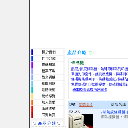
關於我們
門市介紹
條碼機
條碼知識
熱感/熱感條碼機、熱轉印條碼列印
檔案下載
單機列印套件、護貝標簽機、條碼列
教育訓練
條碼機條碼列印、條碼熱感紙/條碼貼
相關網站
免費條碼列印軟體提供，條碼機維修
☆
GODEX條碼機內建網卡
進階技術
網站導覽
加入最愛
型號
關閉圖片
商品名稱
匯款帳號
EZ-2S
2吋熱感條碼機
回到首頁
條碼標籤機，條