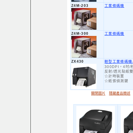
Z4M-203
工業條碼機
Z4M-300
工業條碼機
ZX430
輕型工業條碼機-3
300DPI，4吋/
反射/透光貼紙
☆計時裝置
☆紙張偵測鍵
關閉圖片
隱藏產品簡述