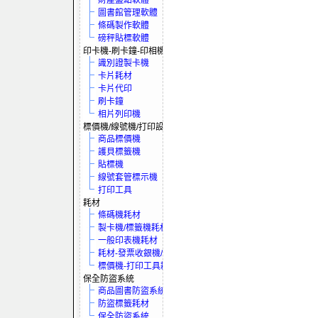
財產盤點軟體
圖書館管理軟體
條碼製作軟體
磅秤貼標軟體
印卡機-刷卡鐘-印相機
識別證製卡機
卡片耗材
卡片代印
刷卡鐘
相片列印機
標價機/線號機/打印設備
商品標價機
護貝標籤機
貼標機
線號套管標示機
打印工具
耗材
條碼機耗材
製卡機/標籤機耗材
一般印表機耗材
耗材-發票收銀機/保全系統
標價機-打印工具耗材
保全防盜系統
商品圖書防盜系統
防盜標籤耗材
保全防盜系統