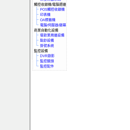
觸控收銀機/電腦週邊
POS觸控收銀機
印表機
OA標籤機
電腦/伺服器/銀幕
商業自動化設備
餐飲業周邊設備
點鈔設備
掛號系統
監控設備
DVR錄影
監控鏡頭
監控配件