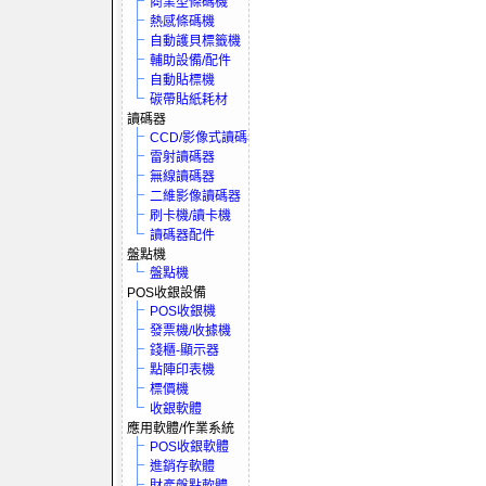
商業型條碼機
熱感條碼機
自動護貝標籤機
輔助設備/配件
自動貼標機
碳帶貼紙耗材
讀碼器
CCD/影像式讀碼器
雷射讀碼器
無線讀碼器
二維影像讀碼器
刷卡機/讀卡機
讀碼器配件
盤點機
盤點機
POS收銀設備
POS收銀機
發票機/收據機
錢櫃-顯示器
點陣印表機
標價機
收銀軟體
應用軟體/作業系統
POS收銀軟體
進銷存軟體