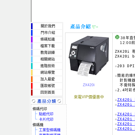
關於我們
門市介紹
38年直
條碼知識
12:00
檔案下載
ZX420i 
教育訓練
ZX420i b
相關網站
進階技術
☆203 DP
網站導覽
☆簡易的維
加入最愛
  針對機
ZX420i
  不需特
匯款帳號
☆2.4吋
回到首頁
來電VIP價優惠中
☆
ZX420
☆
ZX420
條碼代印
貼紙代印
☆
ZX420
☆
ZX420
卡片代印
☆
ZX420
條碼機
☆
ZX420
工業型條碼機