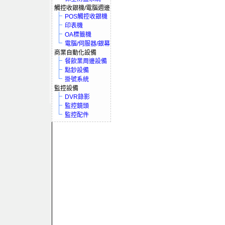
觸控收銀機/電腦週邊
POS觸控收銀機
印表機
OA標籤機
電腦/伺服器/銀幕
商業自動化設備
餐飲業周邊設備
點鈔設備
掛號系統
監控設備
DVR錄影
監控鏡頭
監控配件