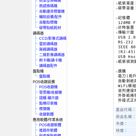
商業型條碼機
☆紙張寬度：
熱感條碼機
☆碳帶容量：
自動護貝標籤機
輔助設備/配件
☆記憶體

自動貼標機
 128MB F
☆計時裝置

碳帶貼紙耗材
☆傳輸介面

讀碼器
 USB 2.
CCD/影像式讀碼器
 RS-232
雷射讀碼器
 IEEE 80
無線讀碼器
 (RJ-4
二維影像讀碼器
 USB Ho
刷卡機/讀卡機
☆紙張偵測鍵
讀碼器配件
盤點機
☆選購

 裁刀(用戶
盤點機
 自動剝紙
POS收銀設備
 WiFi模
POS收銀機
 並列連接
發票機/收據機
 外掛紙捲架
錢櫃-顯示器
 外接式正
點陣印表機
標價機
產品代碼
收銀軟體
商品名稱
應用軟體/作業系統
市價：
POS收銀軟體
進銷存軟體
特價：