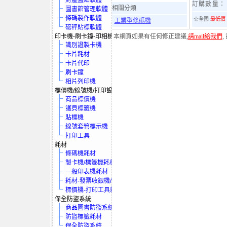
財產盤點軟體
訂購數量：
相關分類
圖書館管理軟體
條碼製作軟體
☆全國
最低價
工業型條碼機
磅秤貼標軟體
印卡機-刷卡鐘-印相機
本網頁如果有任何修正建議,
請mail給我們
,
識別證製卡機
卡片耗材
卡片代印
刷卡鐘
相片列印機
標價機/線號機/打印設備
商品標價機
護貝標籤機
貼標機
線號套管標示機
打印工具
耗材
條碼機耗材
製卡機/標籤機耗材
一般印表機耗材
耗材-發票收銀機/保全系統
標價機-打印工具耗材
保全防盜系統
商品圖書防盜系統
防盜標籤耗材
保全防盜系統