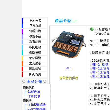
關於我們
門市介紹
38年直營
條碼知識
12:00前
檔案下載
ME-1 線號印
教育訓練
ME-1 Tubel
相關網站
進階技術
☆軟體自訂圖樣
網站導覽
☆2026最新機
加入最愛
☆
ME-1 線
ME1
☆
ME-1套管
匯款帳號
☆
ME-1套管
回到首頁
☆
ME-1套管
現貨特價供應
1.印字方式：熱
條碼代印
2.螢幕顯示：
貼紙代印
         
3.印字速度：
卡片代印
4.最大段落數
條碼機
5.文字尺寸：
工業型條碼機
        
商業型條碼機