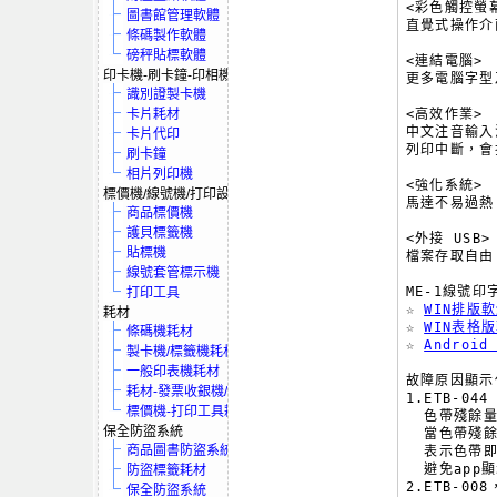
<彩色觸控螢幕
圖書館管理軟體
直覺式操作介面
條碼製作軟體
磅秤貼標軟體
<連結電腦>

印卡機-刷卡鐘-印相機
更多電腦字型
識別證製卡機
卡片耗材
<高效作業>

中文注音輸入
卡片代印
列印中斷，會
刷卡鐘
相片列印機
<強化系統>

標價機/線號機/打印設備
馬達不易過熱
商品標價機
護貝標籤機
<外接 USB>

貼標機
檔案存取自由
線號套管標示機
ME-1線號印
打印工具
☆ 
WIN排版軟
耗材
☆ 
WIN表格版
條碼機耗材
☆ 
Androi
製卡機/標籤機耗材
一般印表機耗材
故障原因顯示
耗材-發票收銀機/保全系統
1.ETB-044

標價機-打印工具耗材
  色帶殘餘量
保全防盜系統
  當色帶殘餘
商品圖書防盜系統
  表示色帶即
  避免app
防盜標籤耗材
2.ETB-0
保全防盜系統