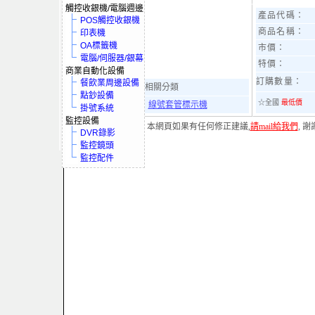
觸控收銀機/電腦週邊
產品代碼：
POS觸控收銀機
商品名稱：
印表機
OA標籤機
市價：
電腦/伺服器/銀幕
特價：
商業自動化設備
訂購數量：
餐飲業周邊設備
相關分類
點鈔設備
☆全國
最低價
線號套管標示機
掛號系統
監控設備
本網頁如果有任何修正建議,
請mail給我們
, 謝
DVR錄影
監控鏡頭
監控配件