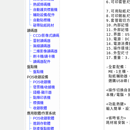
6.可印套管尺
熱感條碼機
        
自動護貝標籤機
7.可用貼紙尺寸
輔助設備/配件
8.可印銘板尺寸
自動貼標機
9.套管裁切
10.內部記憶
碳帶貼紙耗材
11.外部記憶
讀碼器
12.界面：USB
CCD/影像式讀碼器
13.電源：DC
雷射讀碼器
14.電源消費額
無線讀碼器
15.操作環境
二維影像讀碼器
16.外型尺寸：2
刷卡機/讀卡機
17.重量：3.4
讀碼器配件
盤點機
☆全套配備：

 ME-1主機
盤點機
 貼紙輔助器、
POS收銀設備
 選購USB碟(F
POS收銀機
發票機/收據機
<操作切換自如
錢櫃-顯示器
本機/電腦，
點陣印表機
標價機
<功能熱鍵>

收銀軟體
輸入簡單，設
應用軟體/作業系統
<省時省力>

POS收銀軟體
耗材易安裝，
進銷存軟體
財產盤點軟體